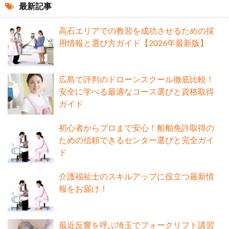
最新記事
高石エリアでの教習を成功させるための採
用情報と選び方ガイド【2026年最新版】
広島で評判のドローンスクール徹底比較！
安全に学べる最適なコース選びと資格取得
ガイド
初心者からプロまで安心！船舶免許取得の
ための信頼できるセンター選びと完全ガイ
ド
介護福祉士のスキルアップに役立つ最新情
報をお届け！
最近反響を呼ぶ埼玉でフォークリフト講習